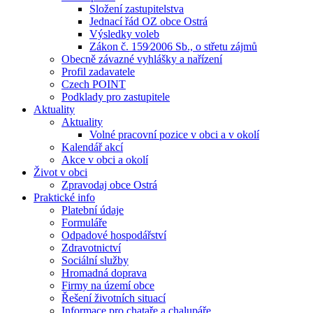
Složení zastupitelstva
Jednací řád OZ obce Ostrá
Výsledky voleb
Zákon č. 159⁄2006 Sb., o střetu zájmů
Obecně závazné vyhlášky a nařízení
Profil zadavatele
Czech POINT
Podklady pro zastupitele
Aktuality
Aktuality
Volné pracovní pozice v obci a v okolí
Kalendář akcí
Akce v obci a okolí
Život v obci
Zpravodaj obce Ostrá
Praktické info
Platební údaje
Formuláře
Odpadové hospodářství
Zdravotnictví
Sociální služby
Hromadná doprava
Firmy na území obce
Řešení životních situací
Informace pro chataře a chalupáře