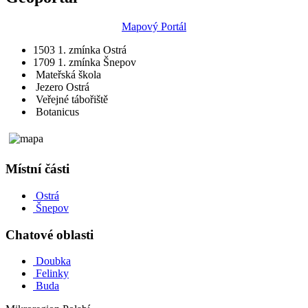
Mapový Portál
1503
1. zmínka Ostrá
1709
1. zmínka Šnepov
Mateřská škola
Jezero Ostrá
Veřejné tábořiště
Botanicus
Místní části
Ostrá
Šnepov
Chatové oblasti
Doubka
Felinky
Buda