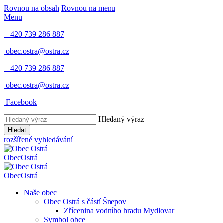
Rovnou na obsah
Rovnou na menu
Menu
+420 739 286 887
obec.ostra@ostra.cz
+420 739 286 887
obec.ostra@ostra.cz
Facebook
Hledaný výraz
Hledat
rozšířené vyhledávání
Obec
Ostrá
Obec
Ostrá
Naše obec
Obec Ostrá s částí Šnepov
Zřícenina vodního hradu Mydlovar
Symbol obce