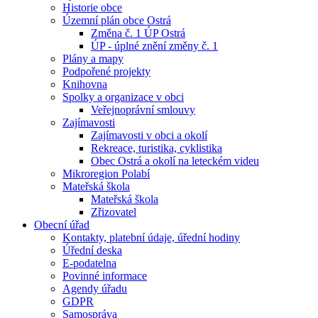
Historie obce
Územní plán obce Ostrá
Změna č. 1 ÚP Ostrá
ÚP - úplné znění změny č. 1
Plány a mapy
Podpořené projekty
Knihovna
Spolky a organizace v obci
Veřejnoprávní smlouvy
Zajímavosti
Zajímavosti v obci a okolí
Rekreace, turistika, cyklistika
Obec Ostrá a okolí na leteckém videu
Mikroregion Polabí
Mateřská škola
Mateřská škola
Zřizovatel
Obecní úřad
Kontakty, platební údaje, úřední hodiny
Úřední deska
E-podatelna
Povinné informace
Agendy úřadu
GDPR
Samospráva