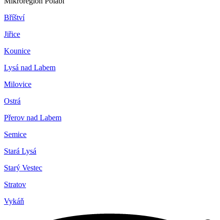
Mikroregion Polabí
Bříštví
Jiřice
Kounice
Lysá nad Labem
Milovice
Ostrá
Přerov nad Labem
Semice
Stará Lysá
Starý Vestec
Stratov
Vykáň