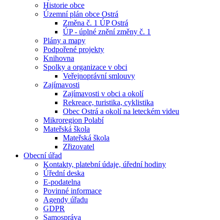
Historie obce
Územní plán obce Ostrá
Změna č. 1 ÚP Ostrá
ÚP - úplné znění změny č. 1
Plány a mapy
Podpořené projekty
Knihovna
Spolky a organizace v obci
Veřejnoprávní smlouvy
Zajímavosti
Zajímavosti v obci a okolí
Rekreace, turistika, cyklistika
Obec Ostrá a okolí na leteckém videu
Mikroregion Polabí
Mateřská škola
Mateřská škola
Zřizovatel
Obecní úřad
Kontakty, platební údaje, úřední hodiny
Úřední deska
E-podatelna
Povinné informace
Agendy úřadu
GDPR
Samospráva