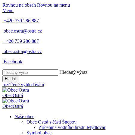
Rovnou na obsah
Rovnou na menu
Menu
+420 739 286 887
obec.ostra@ostra.cz
+420 739 286 887
obec.ostra@ostra.cz
Facebook
Hledaný výraz
Hledat
rozšířené vyhledávání
Obec
Ostrá
Obec
Ostrá
Naše obec
Obec Ostrá s částí Šnepov
Zřícenina vodního hradu Mydlovar
Symbol obce