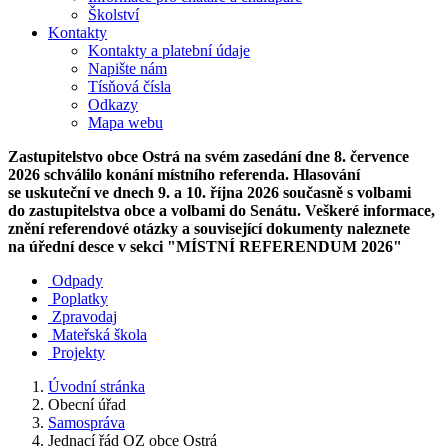
Školství
Kontakty
Kontakty a platební údaje
Napište nám
Tísňová čísla
Odkazy
Mapa webu
Zastupitelstvo obce Ostrá na svém zasedání dne 8. července
2026 schválilo konání místního referenda. Hlasování
se uskuteční ve dnech 9. a 10. října 2026 současně s volbami
do zastupitelstva obce a volbami do Senátu. Veškeré informace,
znění referendové otázky a související dokumenty naleznete
na úřední desce v sekci "MÍSTNÍ REFERENDUM 2026"
Odpady
Poplatky
Zpravodaj
Mateřská škola
Projekty
Úvodní stránka
Obecní úřad
Samospráva
Jednací řád OZ obce Ostrá