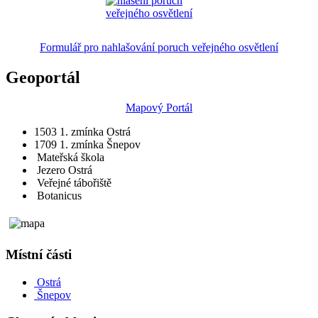
Formulář pro nahlašování poruch veřejného osvětlení
Geoportál
Mapový Portál
1503
1. zmínka Ostrá
1709
1. zmínka Šnepov
Mateřská škola
Jezero Ostrá
Veřejné tábořiště
Botanicus
Místní části
Ostrá
Šnepov