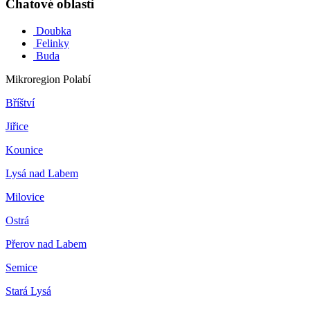
Chatové oblasti
Doubka
Felinky
Buda
Mikroregion Polabí
Bříštví
Jiřice
Kounice
Lysá nad Labem
Milovice
Ostrá
Přerov nad Labem
Semice
Stará Lysá