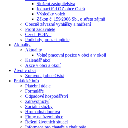
Složení zastupitelstva
Jednací řád OZ obce Ostrá
Výsledky voleb
Zákon č. 159⁄2006 Sb., o střetu zájmů
Obecně závazné vyhlášky a nařízení
Profil zadavatele
Czech POINT
Podklady pro zastupitele
Aktuality
Aktuality
Volné pracovní pozice v obci a v okolí
Kalendář akcí
Akce v obci a okolí
Život v obci
Zpravodaj obce Ostrá
Praktické info
Platební údaje
Formuláře
Odpadové hospodářství
Zdravotnictví
Sociální služby
Hromadná doprava
Firmy na území obce
Řešení životních situací
Informace pro chataře a chalupáře