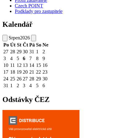
Profil zadavatele
Czech POINT
Podklady pro zastupitele
Kalendář
Srpen
2026
Po
Út
St
Čt
Pá
So
Ne
27
28
29
30
31
1
2
3
4
5
6
7
8
9
10
11
12
13
14
15
16
17
18
19
20
21
22
23
24
25
26
27
28
29
30
31
1
2
3
4
5
6
Odstávky ČEZ