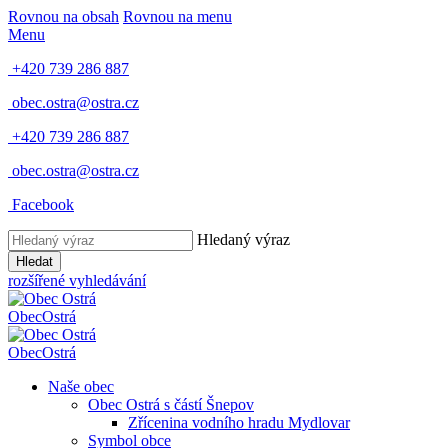
Rovnou na obsah
Rovnou na menu
Menu
+420 739 286 887
obec.ostra@ostra.cz
+420 739 286 887
obec.ostra@ostra.cz
Facebook
Hledaný výraz
Hledat
rozšířené vyhledávání
Obec
Ostrá
Obec
Ostrá
Naše obec
Obec Ostrá s částí Šnepov
Zřícenina vodního hradu Mydlovar
Symbol obce