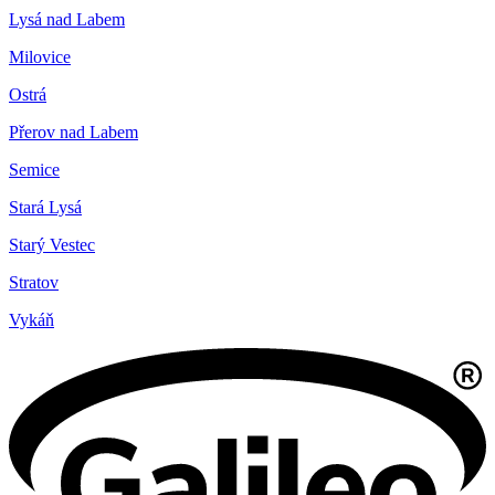
Lysá nad Labem
Milovice
Ostrá
Přerov nad Labem
Semice
Stará Lysá
Starý Vestec
Stratov
Vykáň