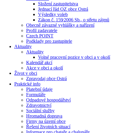
Složení zastupitelstva
Jednací řád OZ obce Ostrá
Výsledky voleb
Zákon č. 159⁄2006 Sb., o střetu zájmů
Obecně závazné vyhlášky a nařízení
Profil zadavatele
Czech POINT
Podklady pro zastupitele
Aktuality
Aktuality
Volné pracovní pozice v obci a v okolí
Kalendář akcí
Akce v obci a okolí
Život v obci
Zpravodaj obce Ostrá
Praktické info
Platební údaje
Formuláře
Odpadové hospodářství
Zdravotnictví
Sociální služby
Hromadná doprava
Firmy na území obce
Řešení životních situací
Informace pro chataře a chalupáře