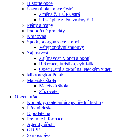
Historie obce
Územní plán obce Ostrá
Změna č. 1 ÚP Ostrá
ÚP - úplné znění změny č. 1
Plány a mapy
Podpořené projekty
Knihovna
Spolky a organizace v obci
Veřejnoprávní smlouvy
Zajímavosti
Zajímavosti v obci a okolí
Rekreace, turistika, cyklistika
Obec Ostrá a okolí na leteckém videu
Mikroregion Polabí
Mateřská škola
Mateřská škola
Zřizovatel
Obecní úřad
Kontakty, platební údaje, úřední hodiny
Úřední deska
E-podatelna
Povinné informace
Agendy úřadu
GDPR
Samospráva