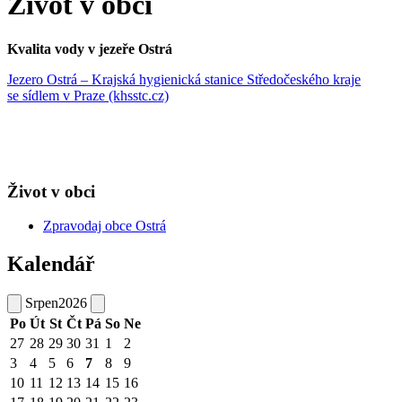
Život v obci
Kvalita vody v jezeře Ostrá
Jezero Ostrá – Krajská hygienická stanice Středočeského kraje
se sídlem v Praze (khsstc.cz)
Život v obci
Zpravodaj obce Ostrá
Kalendář
Srpen
2026
Po
Út
St
Čt
Pá
So
Ne
27
28
29
30
31
1
2
3
4
5
6
7
8
9
10
11
12
13
14
15
16