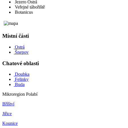
Jezero Ostrá
Veřejné tábořiště
Botanicus
Místní části
Ostrá
Šnepov
Chatové oblasti
Doubka
Felinky
Buda
Mikroregion Polabí
Bříštví
Jiřice
Kounice