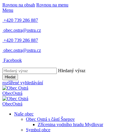
Rovnou na obsah
Rovnou na menu
Menu
+420 739 286 887
obec.ostra@ostra.cz
+420 739 286 887
obec.ostra@ostra.cz
Facebook
Hledaný výraz
Hledat
rozšířené vyhledávání
Obec
Ostrá
Obec
Ostrá
Naše obec
Obec Ostrá s částí Šnepov
Zřícenina vodního hradu Mydlovar
Symbol obce