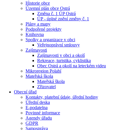
Historie obce
Územní plán obce Ostrá
Změna č. 1 ÚP Ostrá
ÚP - úplné znění změny č. 1
Plány a mapy
Podpořené projekty
Knihovna
Spolky a organizace v obci
Veřejnoprávní smlouvy
Zajímavosti
Zajímavosti v obci a okolí
Rekreace, turistika, cyklistika
Obec Ostrá a okolí na leteckém videu
Mikroregion Polabí
Mateřská škola
Mateřská škola
Zřizovatel
Obecní úřad
Kontakty, platební údaje, úřední hodiny
Úřední deska
E-podatelna
Povinné informace
Agendy úřadu
GDPR
Samospráva