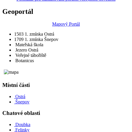
Geoportál
Mapový Portál
1503
1. zmínka Ostrá
1709
1. zmínka Šnepov
Mateřská škola
Jezero Ostrá
Veřejné tábořiště
Botanicus
Místní části
Ostrá
Šnepov
Chatové oblasti
Doubka
Felinky